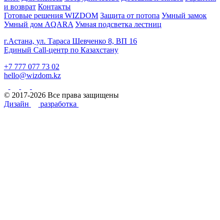
и возврат
Контакты
Готовые решения WIZDOM
Защита от потопа
Умный замок
Умный дом AQARA
Умная подсветка лестниц
г.Астана, ул. Тараса Шевченко 8, ВП 16
Единый Call-центр по Казахстану
+7 777 077 73 02
hello@wizdom.kz
© 2017-2026 Все права защищены
Дизайн
разработка