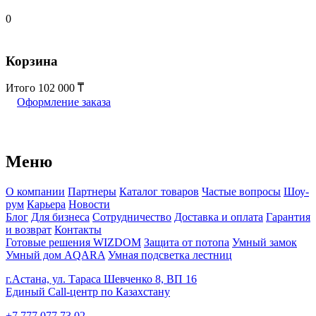
0
Корзина
Итого
102 000
Оформление заказа
Меню
О компании
Партнеры
Каталог товаров
Частые вопросы
Шоу-
рум
Карьера
Новости
Блог
Для бизнеса
Сотрудничество
Доставка и оплата
Гарантия
и возврат
Контакты
Готовые решения WIZDOM
Защита от потопа
Умный замок
Умный дом AQARA
Умная подсветка лестниц
г.Астана, ул. Тараса Шевченко 8, ВП 16
Единый Call-центр по Казахстану
+7 777 077 73 02