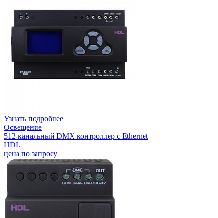
Узнать подробнее
Освещение
512-канальный DMX контроллер с Ethernet
HDL
цена по запросу