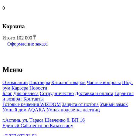
0
Корзина
Итого
102 000
Оформление заказа
Меню
О компании
Партнеры
Каталог товаров
Частые вопросы
Шоу-
рум
Карьера
Новости
Блог
Для бизнеса
Сотрудничество
Доставка и оплата
Гарантия
и возврат
Контакты
Готовые решения WIZDOM
Защита от потопа
Умный замок
Умный дом AQARA
Умная подсветка лестниц
г.Астана, ул. Тараса Шевченко 8, ВП 16
Единый Call-центр по Казахстану
+7 777 077 73 02