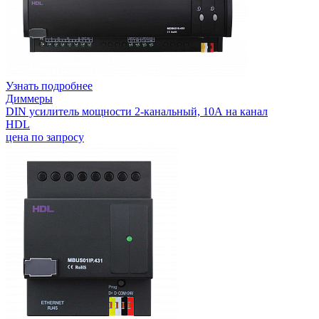
Узнать подробнее
Диммеры
DIN усилитель мощности 2-канальный, 10А на канал
HDL
цена по запросу