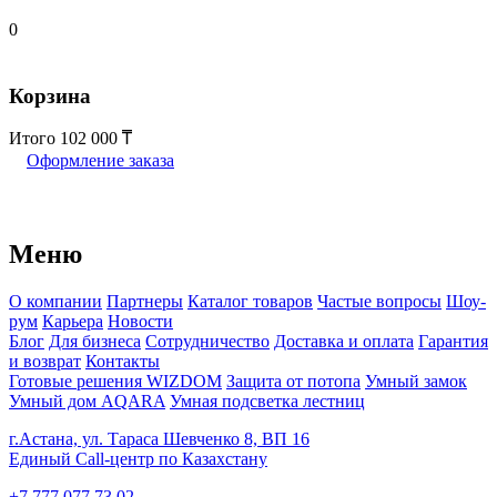
0
Корзина
Итого
102 000
Оформление заказа
Меню
О компании
Партнеры
Каталог товаров
Частые вопросы
Шоу-
рум
Карьера
Новости
Блог
Для бизнеса
Сотрудничество
Доставка и оплата
Гарантия
и возврат
Контакты
Готовые решения WIZDOM
Защита от потопа
Умный замок
Умный дом AQARA
Умная подсветка лестниц
г.Астана, ул. Тараса Шевченко 8, ВП 16
Единый Call-центр по Казахстану
+7 777 077 73 02