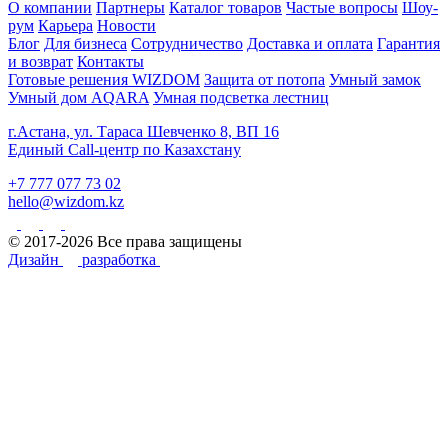
О компании
Партнеры
Каталог товаров
Частые вопросы
Шоу-
рум
Карьера
Новости
Блог
Для бизнеса
Сотрудничество
Доставка и оплата
Гарантия
и возврат
Контакты
Готовые решения WIZDOM
Защита от потопа
Умный замок
Умный дом AQARA
Умная подсветка лестниц
г.Астана, ул. Тараса Шевченко 8, ВП 16
Единый Call-центр по Казахстану
+7 777 077 73 02
hello@wizdom.kz
© 2017-2026 Все права защищены
Дизайн
разработка