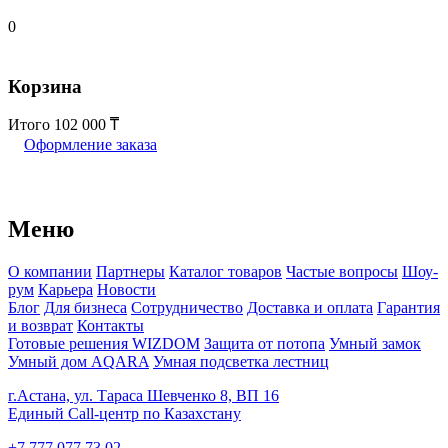
0
Корзина
Итого
102 000
Оформление заказа
Меню
О компании
Партнеры
Каталог товаров
Частые вопросы
Шоу-
рум
Карьера
Новости
Блог
Для бизнеса
Сотрудничество
Доставка и оплата
Гарантия
и возврат
Контакты
Готовые решения WIZDOM
Защита от потопа
Умный замок
Умный дом AQARA
Умная подсветка лестниц
г.Астана, ул. Тараса Шевченко 8, ВП 16
Единый Call-центр по Казахстану
+7 777 077 73 02