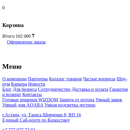
0
Корзина
Итого
102 000
Оформление заказа
Меню
О компании
Партнеры
Каталог товаров
Частые вопросы
Шоу-
рум
Карьера
Новости
Блог
Для бизнеса
Сотрудничество
Доставка и оплата
Гарантия
и возврат
Контакты
Готовые решения WIZDOM
Защита от потопа
Умный замок
Умный дом AQARA
Умная подсветка лестниц
г.Астана, ул. Тараса Шевченко 8, ВП 16
Единый Call-центр по Казахстану
+7 777 077 73 02