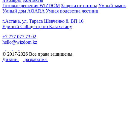
и возврат
Контакты
Готовые решения WIZDOM
Защита от потопа
Умный замок
Умный дом AQARA
Умная подсветка лестниц
г.Астана, ул. Тараса Шевченко 8, ВП 16
Единый Call-центр по Казахстану
+7 777 077 73 02
hello@wizdom.kz
© 2017-2026 Все права защищены
Дизайн
разработка