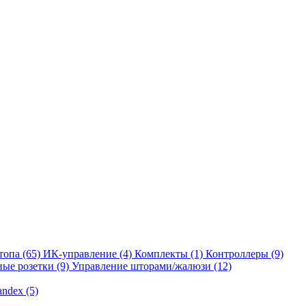
отопа
(65)
ИК-управление
(4)
Комплекты
(1)
Контроллеры
(9)
ые розетки
(9)
Управление шторами/жалюзи
(12)
andex
(5)