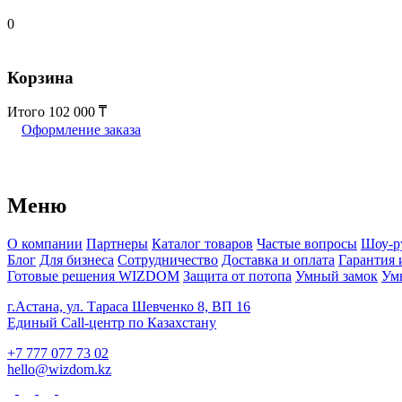
0
Корзина
Итого
102 000
Оформление заказа
Меню
О компании
Партнеры
Каталог товаров
Частые вопросы
Шоу-р
Блог
Для бизнеса
Сотрудничество
Доставка и оплата
Гарантия 
Готовые решения WIZDOM
Защита от потопа
Умный замок
Ум
г.Астана, ул. Тараса Шевченко 8, ВП 16
Единый Call-центр по Казахстану
+7 777 077 73 02
hello@wizdom.kz