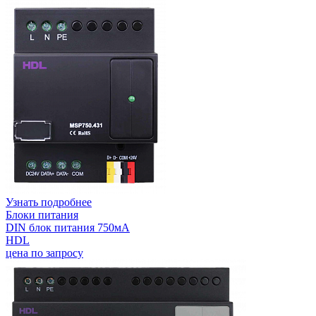
Узнать подробнее
Блоки питания
DIN блок питания 750мА
HDL
цена по запросу