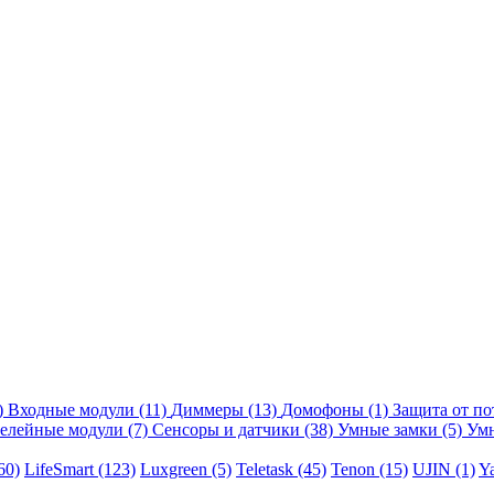
)
Входные модули
(11)
Диммеры
(13)
Домофоны
(1)
Защита от п
релейные модули
(7)
Сенсоры и датчики
(38)
Умные замки
(5)
Умн
60)
LifeSmart
(123)
Luxgreen
(5)
Teletask
(45)
Tenon
(15)
UJIN
(1)
Y