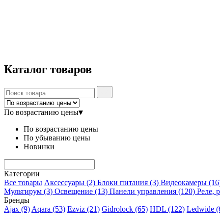
Каталог
товаров
По возрастанию цены
▾
По возрастанию цены
По убыванию цены
Новинки
Категории
Все товары
Аксессуары
(2)
Блоки питания
(3)
Видеокамеры
(16
Мультирум
(3)
Освещение
(13)
Панели управления
(120)
Реле, 
Бренды
Ajax
(9)
Aqara
(53)
Ezviz
(21)
Gidrolock
(65)
HDL
(122)
Ledwide
(