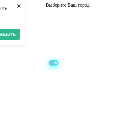
×
Выберите
Ваш город
лять
решить