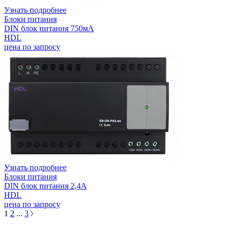
Узнать подробнее
Блоки питания
DIN блок питания 750мА
HDL
цена по запросу
Узнать подробнее
Блоки питания
DIN блок питания 2,4А
HDL
цена по запросу
1
2
...
3