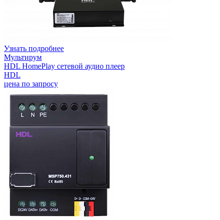
Узнать подробнее
Мультирум
HDL HomePlay сетевой аудио плеер
HDL
цена по запросу