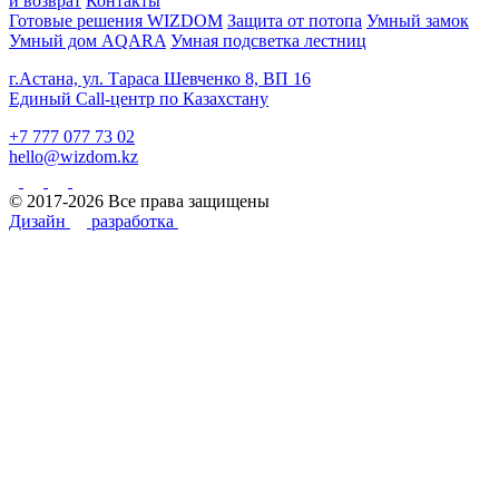
и возврат
Контакты
Готовые решения WIZDOM
Защита от потопа
Умный замок
Умный дом AQARA
Умная подсветка лестниц
г.Астана, ул. Тараса Шевченко 8, ВП 16
Единый Call-центр по Казахстану
+7 777 077 73 02
hello@wizdom.kz
© 2017-2026 Все права защищены
Дизайн
разработка