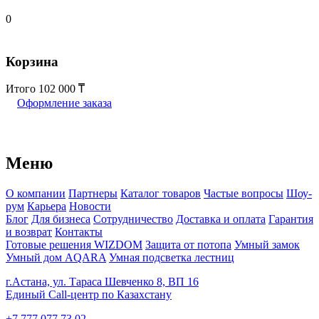
0
Корзина
Итого
102 000
Оформление заказа
Меню
О компании
Партнеры
Каталог товаров
Частые вопросы
Шоу-
рум
Карьера
Новости
Блог
Для бизнеса
Сотрудничество
Доставка и оплата
Гарантия
и возврат
Контакты
Готовые решения WIZDOM
Защита от потопа
Умный замок
Умный дом AQARA
Умная подсветка лестниц
г.Астана, ул. Тараса Шевченко 8, ВП 16
Единый Call-центр по Казахстану
+7 777 077 73 02