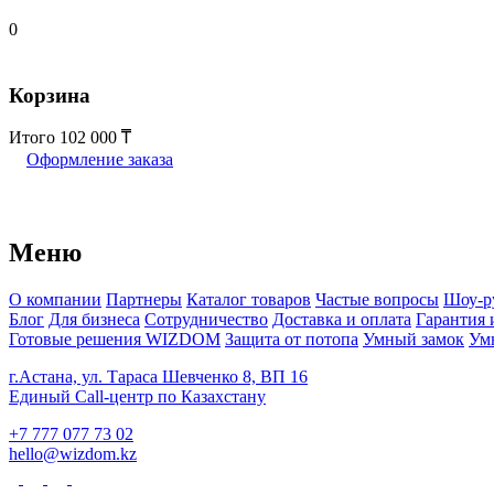
0
Корзина
Итого
102 000
Оформление заказа
Меню
О компании
Партнеры
Каталог товаров
Частые вопросы
Шоу-р
Блог
Для бизнеса
Сотрудничество
Доставка и оплата
Гарантия 
Готовые решения WIZDOM
Защита от потопа
Умный замок
Ум
г.Астана, ул. Тараса Шевченко 8, ВП 16
Единый Call-центр по Казахстану
+7 777 077 73 02
hello@wizdom.kz