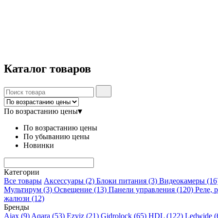
Каталог
товаров
По возрастанию цены
▾
По возрастанию цены
По убыванию цены
Новинки
Категории
Все товары
Аксессуары
(2)
Блоки питания
(3)
Видеокамеры
(16
Мультирум
(3)
Освещение
(13)
Панели управления
(120)
Реле, 
жалюзи
(12)
Бренды
Ajax
(9)
Aqara
(53)
Ezviz
(21)
Gidrolock
(65)
HDL
(122)
Ledwide
(