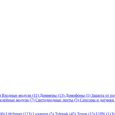
)
Входные модули
(11)
Диммеры
(13)
Домофоны
(1)
Защита от п
релейные модули
(7)
Светодиодные ленты
(5)
Сенсоры и датчик
60)
LifeSmart
(123)
Luxgreen
(5)
Teletask
(45)
Tenon
(15)
UJIN
(1)
Y