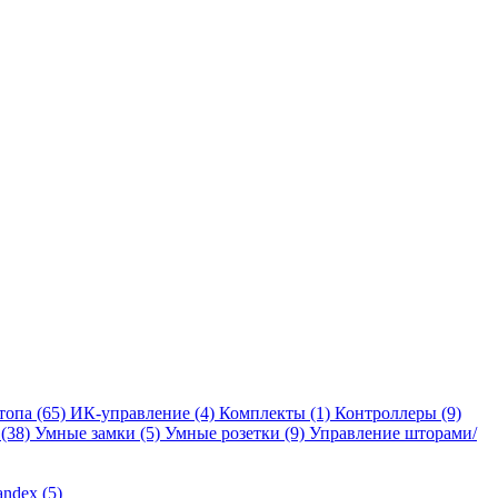
отопа
(65)
ИК-управление
(4)
Комплекты
(1)
Контроллеры
(9)
и
(38)
Умные замки
(5)
Умные розетки
(9)
Управление шторами/
andex
(5)