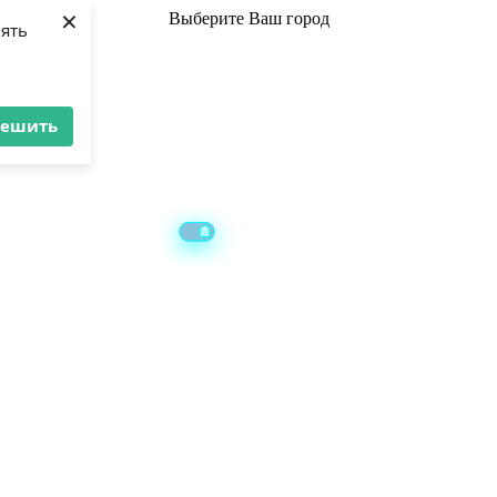
×
Выберите
Ваш город
лять
решить