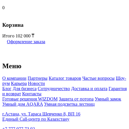
0
Корзина
Итого
102 000
Оформление заказа
Меню
О компании
Партнеры
Каталог товаров
Частые вопросы
Шоу-
рум
Карьера
Новости
Блог
Для бизнеса
Сотрудничество
Доставка и оплата
Гарантия
и возврат
Контакты
Готовые решения WIZDOM
Защита от потопа
Умный замок
Умный дом AQARA
Умная подсветка лестниц
г.Астана, ул. Тараса Шевченко 8, ВП 16
Единый Call-центр по Казахстану
+7 777 077 73 02