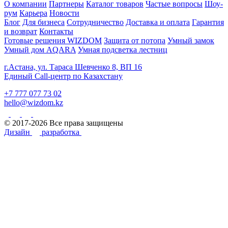
О компании
Партнеры
Каталог товаров
Частые вопросы
Шоу-
рум
Карьера
Новости
Блог
Для бизнеса
Сотрудничество
Доставка и оплата
Гарантия
и возврат
Контакты
Готовые решения WIZDOM
Защита от потопа
Умный замок
Умный дом AQARA
Умная подсветка лестниц
г.Астана, ул. Тараса Шевченко 8, ВП 16
Единый Call-центр по Казахстану
+7 777 077 73 02
hello@wizdom.kz
© 2017-2026 Все права защищены
Дизайн
разработка