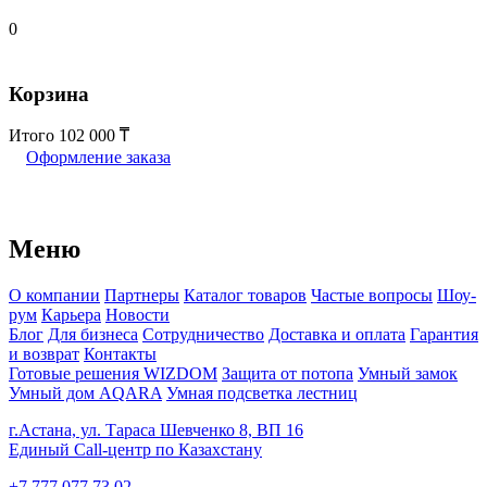
0
Корзина
Итого
102 000
Оформление заказа
Меню
О компании
Партнеры
Каталог товаров
Частые вопросы
Шоу-
рум
Карьера
Новости
Блог
Для бизнеса
Сотрудничество
Доставка и оплата
Гарантия
и возврат
Контакты
Готовые решения WIZDOM
Защита от потопа
Умный замок
Умный дом AQARA
Умная подсветка лестниц
г.Астана, ул. Тараса Шевченко 8, ВП 16
Единый Call-центр по Казахстану
+7 777 077 73 02