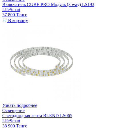
Включатель CUBE PRO Модуль (3 way) LS193
LifeSmart
37 800
Тенге
В корзину
Узнать подробнее
Освещение
Светодиодная лента BLEND LS065
LifeSmart
38 900
Тенге