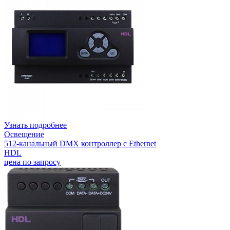
Узнать подробнее
Освещение
512-канальный DMX контроллер с Ethernet
HDL
цена по запросу