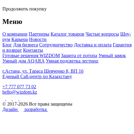
Продолжить покупку
Меню
О компании
Партнеры
Каталог товаров
Частые вопросы
Шоу-
рум
Карьера
Новости
Блог
Для бизнеса
Сотрудничество
Доставка и оплата
Гарантия
и возврат
Контакты
Готовые решения WIZDOM
Защита от потопа
Умный замок
Умный дом AQARA
Умная подсветка лестниц
г.Астана, ул. Тараса Шевченко 8, ВП 16
Единый Call-центр по Казахстану
+7 777 077 73 02
hello@wizdom.kz
© 2017-2026 Все права защищены
Дизайн
разработка