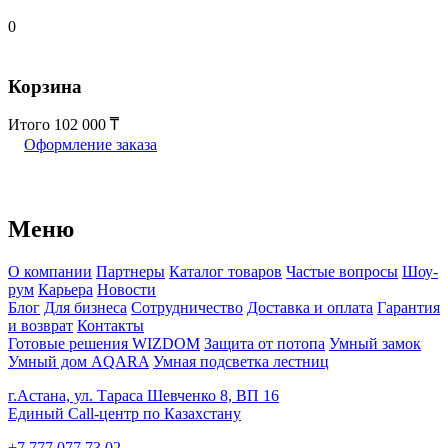
0
Корзина
Итого
102 000
Оформление заказа
Меню
О компании
Партнеры
Каталог товаров
Частые вопросы
Шоу-
рум
Карьера
Новости
Блог
Для бизнеса
Сотрудничество
Доставка и оплата
Гарантия
и возврат
Контакты
Готовые решения WIZDOM
Защита от потопа
Умный замок
Умный дом AQARA
Умная подсветка лестниц
г.Астана, ул. Тараса Шевченко 8, ВП 16
Единый Call-центр по Казахстану
+7 777 077 73 02