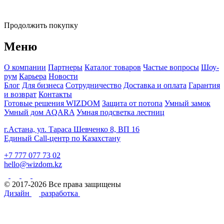
Продолжить покупку
Меню
О компании
Партнеры
Каталог товаров
Частые вопросы
Шоу-
рум
Карьера
Новости
Блог
Для бизнеса
Сотрудничество
Доставка и оплата
Гарантия
и возврат
Контакты
Готовые решения WIZDOM
Защита от потопа
Умный замок
Умный дом AQARA
Умная подсветка лестниц
г.Астана, ул. Тараса Шевченко 8, ВП 16
Единый Call-центр по Казахстану
+7 777 077 73 02
hello@wizdom.kz
© 2017-2026 Все права защищены
Дизайн
разработка