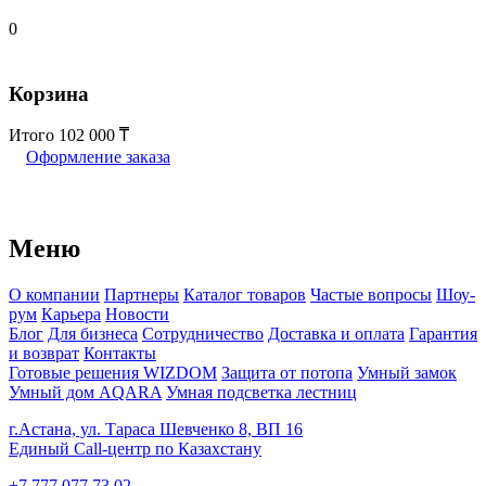
0
Корзина
Итого
102 000
Оформление заказа
Меню
О компании
Партнеры
Каталог товаров
Частые вопросы
Шоу-
рум
Карьера
Новости
Блог
Для бизнеса
Сотрудничество
Доставка и оплата
Гарантия
и возврат
Контакты
Готовые решения WIZDOM
Защита от потопа
Умный замок
Умный дом AQARA
Умная подсветка лестниц
г.Астана, ул. Тараса Шевченко 8, ВП 16
Единый Call-центр по Казахстану
+7 777 077 73 02