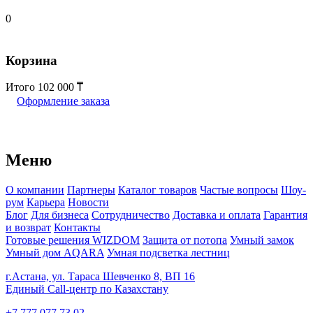
0
Корзина
Итого
102 000
Оформление заказа
Меню
О компании
Партнеры
Каталог товаров
Частые вопросы
Шоу-
рум
Карьера
Новости
Блог
Для бизнеса
Сотрудничество
Доставка и оплата
Гарантия
и возврат
Контакты
Готовые решения WIZDOM
Защита от потопа
Умный замок
Умный дом AQARA
Умная подсветка лестниц
г.Астана, ул. Тараса Шевченко 8, ВП 16
Единый Call-центр по Казахстану
+7 777 077 73 02