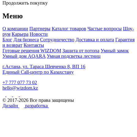
Продолжить покупку
Меню
О компании
Партнеры
Каталог товаров
Частые вопросы
Шоу-
рум
Карьера
Новости
Блог
Для бизнеса
Сотрудничество
Доставка и оплата
Гарантия
и возврат
Контакты
Готовые решения WIZDOM
Защита от потопа
Умный замок
Умный дом AQARA
Умная подсветка лестниц
г.Астана, ул. Тараса Шевченко 8, ВП 16
Единый Call-центр по Казахстану
+7 777 077 73 02
hello@wizdom.kz
© 2017-2026 Все права защищены
Дизайн
разработка