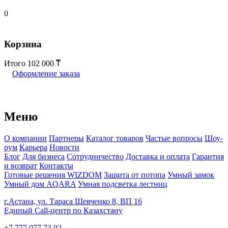
0
Корзина
Итого
102 000
Оформление заказа
Меню
О компании
Партнеры
Каталог товаров
Частые вопросы
Шоу-
рум
Карьера
Новости
Блог
Для бизнеса
Сотрудничество
Доставка и оплата
Гарантия
и возврат
Контакты
Готовые решения WIZDOM
Защита от потопа
Умный замок
Умный дом AQARA
Умная подсветка лестниц
г.Астана, ул. Тараса Шевченко 8, ВП 16
Единый Call-центр по Казахстану
+7 777 077 73 02