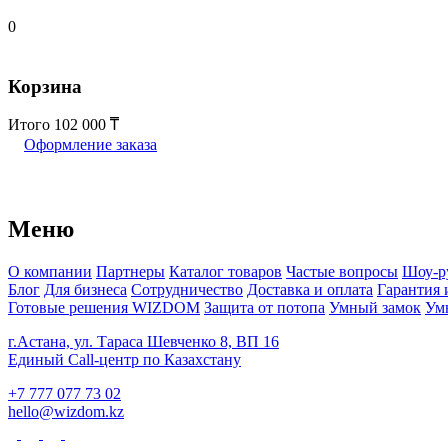
0
Корзина
Итого
102 000
Оформление заказа
Меню
О компании
Партнеры
Каталог товаров
Частые вопросы
Шоу-р
Блог
Для бизнеса
Сотрудничество
Доставка и оплата
Гарантия 
Готовые решения WIZDOM
Защита от потопа
Умный замок
Ум
г.Астана, ул. Тараса Шевченко 8, ВП 16
Единый Call-центр по Казахстану
+7 777 077 73 02
hello@wizdom.kz