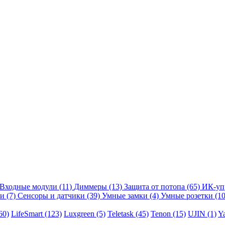
Входные модули
(11)
Диммеры
(13)
Защита от потопа
(65)
ИК-уп
ли
(7)
Сенсоры и датчики
(39)
Умные замки
(4)
Умные розетки
(10
60)
LifeSmart
(123)
Luxgreen
(5)
Teletask
(45)
Tenon
(15)
UJIN
(1)
Y