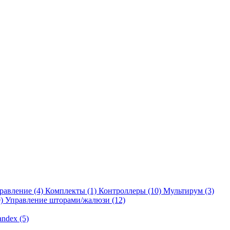
равление
(4)
Комплекты
(1)
Контроллеры
(10)
Мультирум
(3)
)
Управление шторами/жалюзи
(12)
andex
(5)