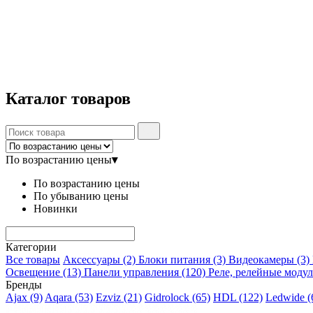
Каталог
товаров
По возрастанию цены
▾
По возрастанию цены
По убыванию цены
Новинки
Категории
Все товары
Аксессуары
(2)
Блоки питания
(3)
Видеокамеры
(3)
Освещение
(13)
Панели управления
(120)
Реле, релейные моду
Бренды
Ajax
(9)
Aqara
(53)
Ezviz
(21)
Gidrolock
(65)
HDL
(122)
Ledwide
(