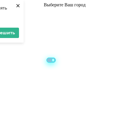
×
Выберите
Ваш город
лять
решить