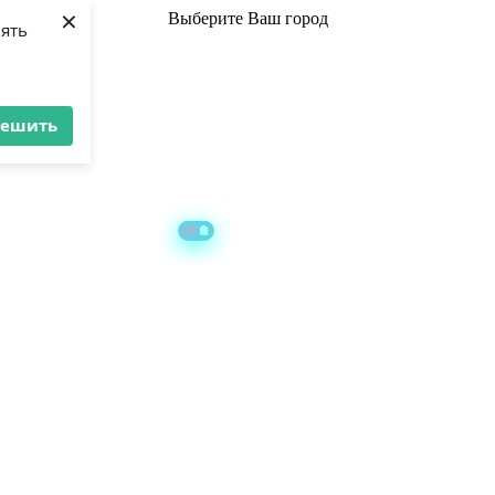
×
Выберите
Ваш город
лять
решить