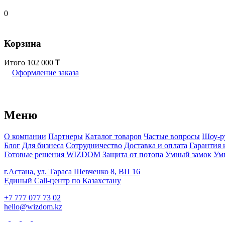
0
Корзина
Итого
102 000
Оформление заказа
Меню
О компании
Партнеры
Каталог товаров
Частые вопросы
Шоу-р
Блог
Для бизнеса
Сотрудничество
Доставка и оплата
Гарантия 
Готовые решения WIZDOM
Защита от потопа
Умный замок
Ум
г.Астана, ул. Тараса Шевченко 8, ВП 16
Единый Call-центр по Казахстану
+7 777 077 73 02
hello@wizdom.kz