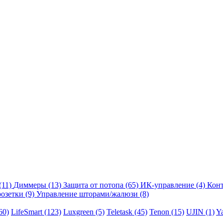
(11)
Диммеры
(13)
Защита от потопа
(65)
ИК-управление
(4)
Кон
розетки
(9)
Управление шторами/жалюзи
(8)
60)
LifeSmart
(123)
Luxgreen
(5)
Teletask
(45)
Tenon
(15)
UJIN
(1)
Y