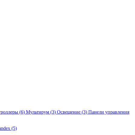
троллеры
(6)
Мультирум
(3)
Освещение
(3)
Панели управления
andex
(5)