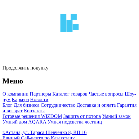
Продолжить покупку
Меню
О компании
Партнеры
Каталог товаров
Частые вопросы
Шоу-
рум
Карьера
Новости
Блог
Для бизнеса
Сотрудничество
Доставка и оплата
Гарантия
и возврат
Контакты
Готовые решения WIZDOM
Защита от потопа
Умный замок
Умный дом AQARA
Умная подсветка лестниц
г.Астана, ул. Тараса Шевченко 8, ВП 16
Единый Call-центр по Казахстану