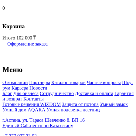
0
Корзина
Итого
102 000
Оформление заказа
Меню
О компании
Партнеры
Каталог товаров
Частые вопросы
Шоу-
рум
Карьера
Новости
Блог
Для бизнеса
Сотрудничество
Доставка и оплата
Гарантия
и возврат
Контакты
Готовые решения WIZDOM
Защита от потопа
Умный замок
Умный дом AQARA
Умная подсветка лестниц
г.Астана, ул. Тараса Шевченко 8, ВП 16
Единый Call-центр по Казахстану
+7 777 077 73 02