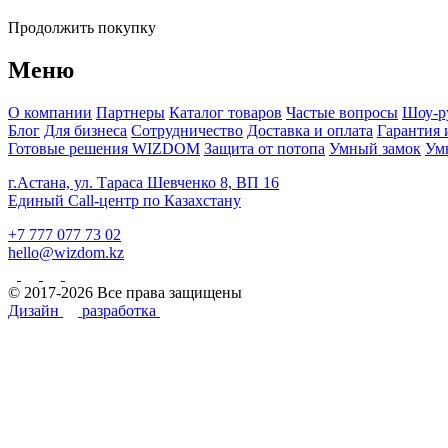
Продолжить покупку
Меню
О компании
Партнеры
Каталог товаров
Частые вопросы
Шоу-р
Блог
Для бизнеса
Сотрудничество
Доставка и оплата
Гарантия 
Готовые решения WIZDOM
Защита от потопа
Умный замок
Ум
г.Астана, ул. Тараса Шевченко 8, ВП 16
Единый Call-центр по Казахстану
+7 777 077 73 02
hello@wizdom.kz
© 2017-2026 Все права защищены
Дизайн
разработка