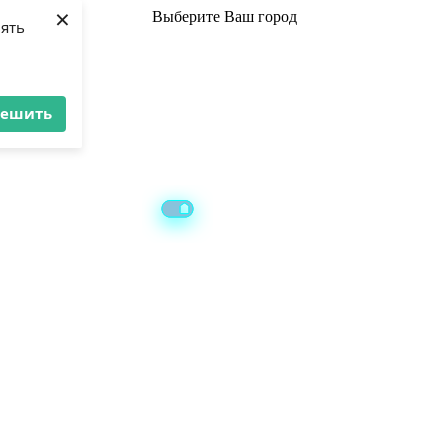
×
Выберите
Ваш город
лять
решить