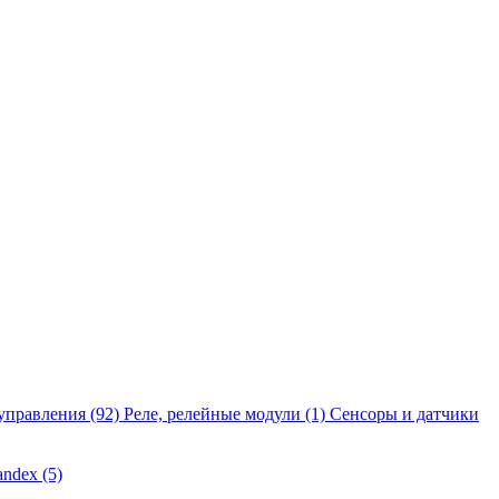
управления
(92)
Реле, релейные модули
(1)
Сенсоры и датчики
andex
(5)