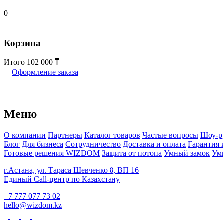
0
Корзина
Итого
102 000
Оформление заказа
Меню
О компании
Партнеры
Каталог товаров
Частые вопросы
Шоу-р
Блог
Для бизнеса
Сотрудничество
Доставка и оплата
Гарантия 
Готовые решения WIZDOM
Защита от потопа
Умный замок
Ум
г.Астана, ул. Тараса Шевченко 8, ВП 16
Единый Call-центр по Казахстану
+7 777 077 73 02
hello@wizdom.kz