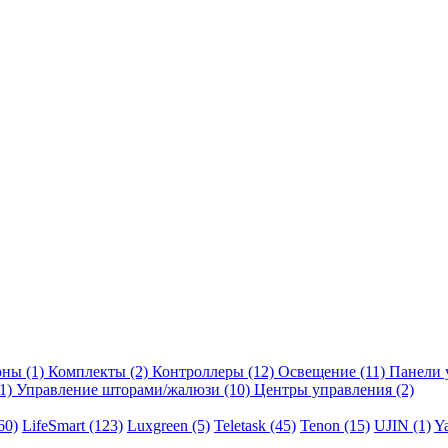
оны
(1)
Комплекты
(2)
Контроллеры
(12)
Освещение
(11)
Панели 
1)
Управление шторами/жалюзи
(10)
Центры управления
(2)
60)
LifeSmart
(123)
Luxgreen
(5)
Teletask
(45)
Tenon
(15)
UJIN
(1)
Y