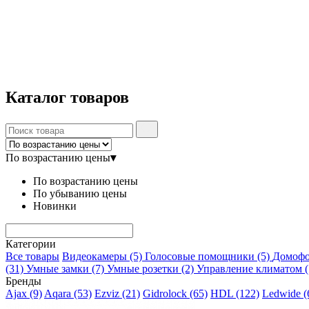
Каталог
товаров
По возрастанию цены
▾
По возрастанию цены
По убыванию цены
Новинки
Категории
Все товары
Видеокамеры
(5)
Голосовые помощники
(5)
Домоф
(31)
Умные замки
(7)
Умные розетки
(2)
Управление климатом
(
Бренды
Ajax
(9)
Aqara
(53)
Ezviz
(21)
Gidrolock
(65)
HDL
(122)
Ledwide
(