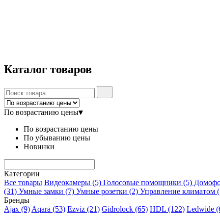
Каталог
товаров
По возрастанию цены
▾
По возрастанию цены
По убыванию цены
Новинки
Категории
Все товары
Видеокамеры
(5)
Голосовые помощники
(5)
Домоф
(31)
Умные замки
(7)
Умные розетки
(2)
Управление климатом
(
Бренды
Ajax
(9)
Aqara
(53)
Ezviz
(21)
Gidrolock
(65)
HDL
(122)
Ledwide
(