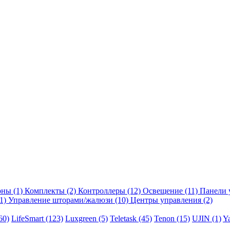
оны
(1)
Комплекты
(2)
Контроллеры
(12)
Освещение
(11)
Панели 
1)
Управление шторами/жалюзи
(10)
Центры управления
(2)
60)
LifeSmart
(123)
Luxgreen
(5)
Teletask
(45)
Tenon
(15)
UJIN
(1)
Y