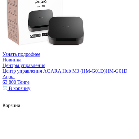
Узнать подробнее
Новинка
Центры управления
Центр управления AQARA Hub M3 (HM-G01D)HM-G01D
Aqara
63 800
Тенге
В корзину
Корзина