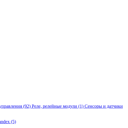
управления
(92)
Реле, релейные модули
(1)
Сенсоры и датчики
andex
(5)