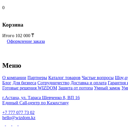
0
Корзина
Итого
102 000
Оформление заказа
Меню
О компании
Партнеры
Каталог товаров
Частые вопросы
Шоу-р
Блог
Для бизнеса
Сотрудничество
Доставка и оплата
Гарантия 
Готовые решения WIZDOM
Защита от потопа
Умный замок
Ум
г.Астана, ул. Тараса Шевченко 8, ВП 16
Единый Call-центр по Казахстану
+7 777 077 73 02
hello@wizdom.kz