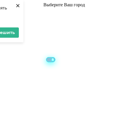
×
Выберите
Ваш город
лять
решить