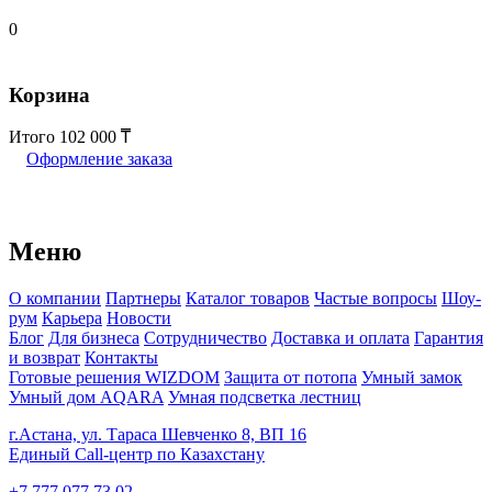
0
Корзина
Итого
102 000
Оформление заказа
Меню
О компании
Партнеры
Каталог товаров
Частые вопросы
Шоу-
рум
Карьера
Новости
Блог
Для бизнеса
Сотрудничество
Доставка и оплата
Гарантия
и возврат
Контакты
Готовые решения WIZDOM
Защита от потопа
Умный замок
Умный дом AQARA
Умная подсветка лестниц
г.Астана, ул. Тараса Шевченко 8, ВП 16
Единый Call-центр по Казахстану
+7 777 077 73 02