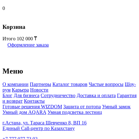
0
Корзина
Итого
102 000
Оформление заказа
Меню
О компании
Партнеры
Каталог товаров
Частые вопросы
Шоу-
рум
Карьера
Новости
Блог
Для бизнеса
Сотрудничество
Доставка и оплата
Гарантия
и возврат
Контакты
Готовые решения WIZDOM
Защита от потопа
Умный замок
Умный дом AQARA
Умная подсветка лестниц
г.Астана, ул. Тараса Шевченко 8, ВП 16
Единый Call-центр по Казахстану
+7 777 077 73 02