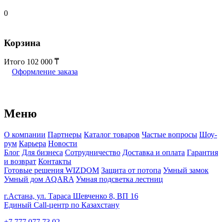
0
Корзина
Итого
102 000
Оформление заказа
Меню
О компании
Партнеры
Каталог товаров
Частые вопросы
Шоу-
рум
Карьера
Новости
Блог
Для бизнеса
Сотрудничество
Доставка и оплата
Гарантия
и возврат
Контакты
Готовые решения WIZDOM
Защита от потопа
Умный замок
Умный дом AQARA
Умная подсветка лестниц
г.Астана, ул. Тараса Шевченко 8, ВП 16
Единый Call-центр по Казахстану
+7 777 077 73 02