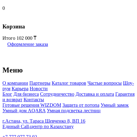
0
Корзина
Итого
102 000
Оформление заказа
Меню
О компании
Партнеры
Каталог товаров
Частые вопросы
Шоу-
рум
Карьера
Новости
Блог
Для бизнеса
Сотрудничество
Доставка и оплата
Гарантия
и возврат
Контакты
Готовые решения WIZDOM
Защита от потопа
Умный замок
Умный дом AQARA
Умная подсветка лестниц
г.Астана, ул. Тараса Шевченко 8, ВП 16
Единый Call-центр по Казахстану
+7 777 077 73 02