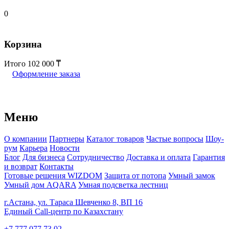
0
Корзина
Итого
102 000
Оформление заказа
Меню
О компании
Партнеры
Каталог товаров
Частые вопросы
Шоу-
рум
Карьера
Новости
Блог
Для бизнеса
Сотрудничество
Доставка и оплата
Гарантия
и возврат
Контакты
Готовые решения WIZDOM
Защита от потопа
Умный замок
Умный дом AQARA
Умная подсветка лестниц
г.Астана, ул. Тараса Шевченко 8, ВП 16
Единый Call-центр по Казахстану
+7 777 077 73 02