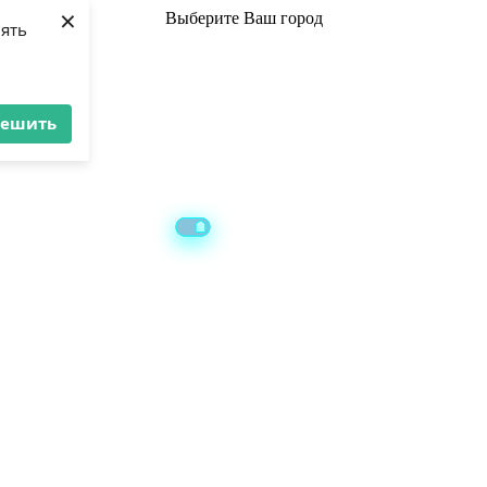
×
Выберите
Ваш город
лять
решить