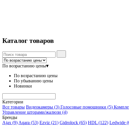
Каталог
товаров
По возрастанию цены
▾
По возрастанию цены
По убыванию цены
Новинки
Категории
Все товары
Видеокамеры
(3)
Голосовые помощники
(5)
Компл
Управление шторами/жалюзи
(4)
Бренды
Ajax
(9)
Aqara
(53)
Ezviz
(21)
Gidrolock
(65)
HDL
(122)
Ledwide
(