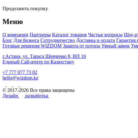
Продолжить покупку
Меню
О компании
Партнеры
Каталог товаров
Частые вопросы
Шоу-р
Блог
Для бизнеса
Сотрудничество
Доставка и оплата
Гарантия 
Готовые решения WIZDOM
Защита от потопа
Умный замок
Ум
г.Астана, ул. Тараса Шевченко 8, ВП 16
Единый Call-центр по Казахстану
+7 777 077 73 02
hello@wizdom.kz
© 2017-2026 Все права защищены
Дизайн
разработка