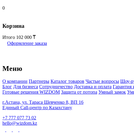
0
Корзина
Итого
102 000
Оформление заказа
Меню
О компании
Партнеры
Каталог товаров
Частые вопросы
Шоу-р
Блог
Для бизнеса
Сотрудничество
Доставка и оплата
Гарантия 
Готовые решения WIZDOM
Защита от потопа
Умный замок
Ум
г.Астана, ул. Тараса Шевченко 8, ВП 16
Единый Call-центр по Казахстану
+7 777 077 73 02
hello@wizdom.kz