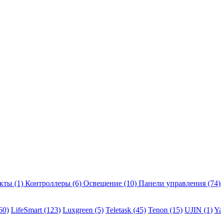
екты
(1)
Контроллеры
(6)
Освещение
(10)
Панели управления
(74)
60)
LifeSmart
(123)
Luxgreen
(5)
Teletask
(45)
Tenon
(15)
UJIN
(1)
Y