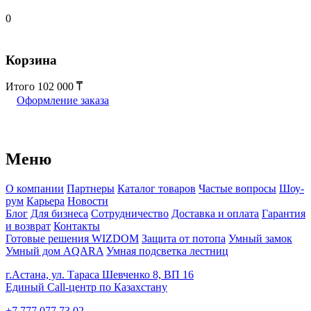
0
Корзина
Итого
102 000
Оформление заказа
Меню
О компании
Партнеры
Каталог товаров
Частые вопросы
Шоу-
рум
Карьера
Новости
Блог
Для бизнеса
Сотрудничество
Доставка и оплата
Гарантия
и возврат
Контакты
Готовые решения WIZDOM
Защита от потопа
Умный замок
Умный дом AQARA
Умная подсветка лестниц
г.Астана, ул. Тараса Шевченко 8, ВП 16
Единый Call-центр по Казахстану
+7 777 077 73 02