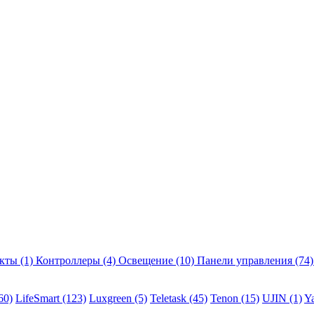
екты
(1)
Контроллеры
(4)
Освещение
(10)
Панели управления
(74)
60)
LifeSmart
(123)
Luxgreen
(5)
Teletask
(45)
Tenon
(15)
UJIN
(1)
Y