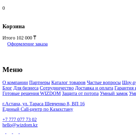
0
Корзина
Итого
102 000
Оформление заказа
Меню
О компании
Партнеры
Каталог товаров
Частые вопросы
Шоу-р
Блог
Для бизнеса
Сотрудничество
Доставка и оплата
Гарантия 
Готовые решения WIZDOM
Защита от потопа
Умный замок
Ум
г.Астана, ул. Тараса Шевченко 8, ВП 16
Единый Call-центр по Казахстану
+7 777 077 73 02
hello@wizdom.kz