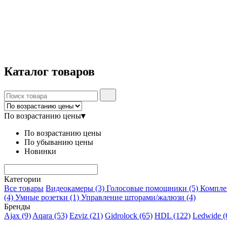
Каталог
товаров
По возрастанию цены
▾
По возрастанию цены
По убыванию цены
Новинки
Категории
Все товары
Видеокамеры
(3)
Голосовые помощники
(5)
Компл
(4)
Умные розетки
(1)
Управление шторами/жалюзи
(4)
Бренды
Ajax
(9)
Aqara
(53)
Ezviz
(21)
Gidrolock
(65)
HDL
(122)
Ledwide
(