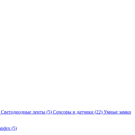
Светодиодные ленты
(5)
Сенсоры и датчики
(22)
Умные замки
andex
(5)