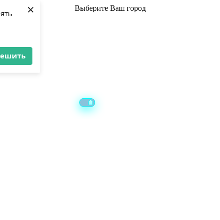
×
Выберите
Ваш город
лять
решить