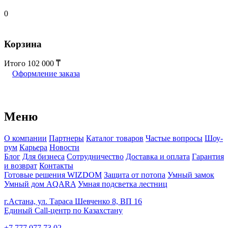
0
Корзина
Итого
102 000
Оформление заказа
Меню
О компании
Партнеры
Каталог товаров
Частые вопросы
Шоу-
рум
Карьера
Новости
Блог
Для бизнеса
Сотрудничество
Доставка и оплата
Гарантия
и возврат
Контакты
Готовые решения WIZDOM
Защита от потопа
Умный замок
Умный дом AQARA
Умная подсветка лестниц
г.Астана, ул. Тараса Шевченко 8, ВП 16
Единый Call-центр по Казахстану
+7 777 077 73 02