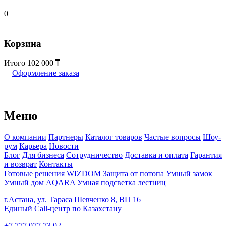
0
Корзина
Итого
102 000
Оформление заказа
Меню
О компании
Партнеры
Каталог товаров
Частые вопросы
Шоу-
рум
Карьера
Новости
Блог
Для бизнеса
Сотрудничество
Доставка и оплата
Гарантия
и возврат
Контакты
Готовые решения WIZDOM
Защита от потопа
Умный замок
Умный дом AQARA
Умная подсветка лестниц
г.Астана, ул. Тараса Шевченко 8, ВП 16
Единый Call-центр по Казахстану
+7 777 077 73 02