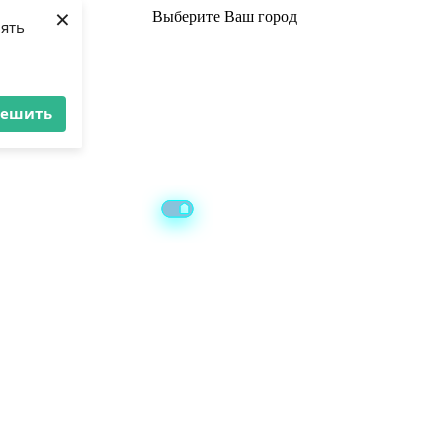
×
Выберите
Ваш город
лять
решить