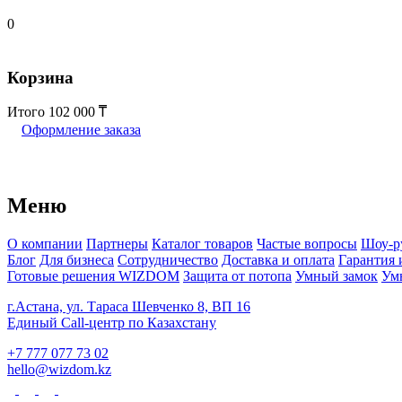
0
Корзина
Итого
102 000
Оформление заказа
Меню
О компании
Партнеры
Каталог товаров
Частые вопросы
Шоу-р
Блог
Для бизнеса
Сотрудничество
Доставка и оплата
Гарантия 
Готовые решения WIZDOM
Защита от потопа
Умный замок
Ум
г.Астана, ул. Тараса Шевченко 8, ВП 16
Единый Call-центр по Казахстану
+7 777 077 73 02
hello@wizdom.kz