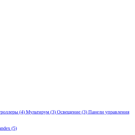
троллеры
(4)
Мультирум
(3)
Освещение
(3)
Панели управления
andex
(5)