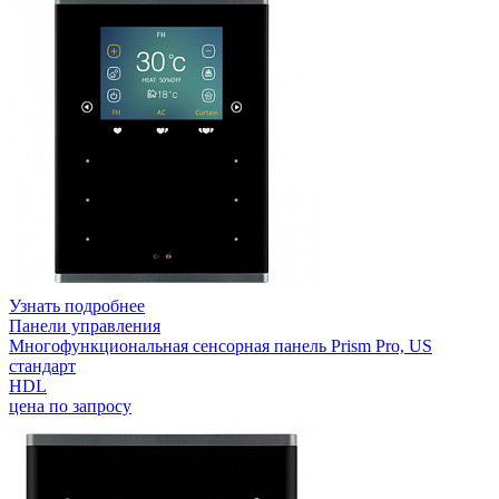
Узнать подробнее
Панели управления
Многофункциональная сенсорная панель Prism Pro, US
стандарт
HDL
цена по запросу