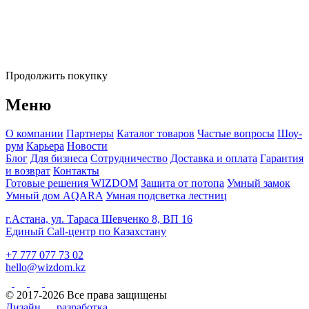
Продолжить покупку
Меню
О компании
Партнеры
Каталог товаров
Частые вопросы
Шоу-
рум
Карьера
Новости
Блог
Для бизнеса
Сотрудничество
Доставка и оплата
Гарантия
и возврат
Контакты
Готовые решения WIZDOM
Защита от потопа
Умный замок
Умный дом AQARA
Умная подсветка лестниц
г.Астана, ул. Тараса Шевченко 8, ВП 16
Единый Call-центр по Казахстану
+7 777 077 73 02
hello@wizdom.kz
© 2017-2026 Все права защищены
Дизайн
разработка