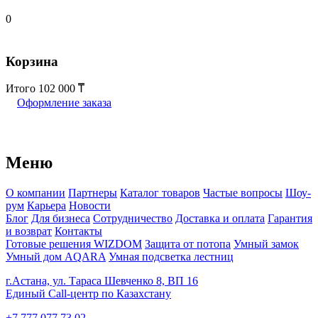
0
Корзина
Итого
102 000
Оформление заказа
Меню
О компании
Партнеры
Каталог товаров
Частые вопросы
Шоу-
рум
Карьера
Новости
Блог
Для бизнеса
Сотрудничество
Доставка и оплата
Гарантия
и возврат
Контакты
Готовые решения WIZDOM
Защита от потопа
Умный замок
Умный дом AQARA
Умная подсветка лестниц
г.Астана, ул. Тараса Шевченко 8, ВП 16
Единый Call-центр по Казахстану
+7 777 077 73 02