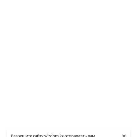
×
Разрешите сайту wizdom.kz отправлять вам