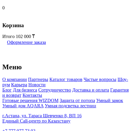
0
Корзина
Итого
102 000
Оформление заказа
Меню
О компании
Партнеры
Каталог товаров
Частые вопросы
Шоу-
рум
Карьера
Новости
Блог
Для бизнеса
Сотрудничество
Доставка и оплата
Гарантия
и возврат
Контакты
Готовые решения WIZDOM
Защита от потопа
Умный замок
Умный дом AQARA
Умная подсветка лестниц
г.Астана, ул. Тараса Шевченко 8, ВП 16
Единый Call-центр по Казахстану
+7 777 077 73 02