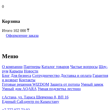
0
Корзина
Итого
102 000
Оформление заказа
Меню
О компании
Партнеры
Каталог товаров
Частые вопросы
Шоу-
рум
Карьера
Новости
Блог
Для бизнеса
Сотрудничество
Доставка и оплата
Гарантия
и возврат
Контакты
Готовые решения WIZDOM
Защита от потопа
Умный замок
Умный дом AQARA
Умная подсветка лестниц
г.Астана, ул. Тараса Шевченко 8, ВП 16
Единый Call-центр по Казахстану
+7 777 077 73 02