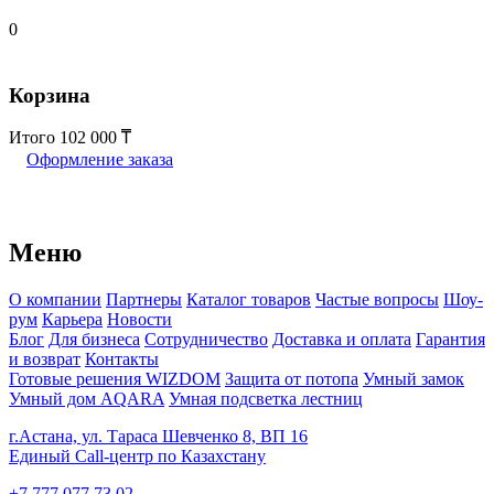
0
Корзина
Итого
102 000
Оформление заказа
Меню
О компании
Партнеры
Каталог товаров
Частые вопросы
Шоу-
рум
Карьера
Новости
Блог
Для бизнеса
Сотрудничество
Доставка и оплата
Гарантия
и возврат
Контакты
Готовые решения WIZDOM
Защита от потопа
Умный замок
Умный дом AQARA
Умная подсветка лестниц
г.Астана, ул. Тараса Шевченко 8, ВП 16
Единый Call-центр по Казахстану
+7 777 077 73 02