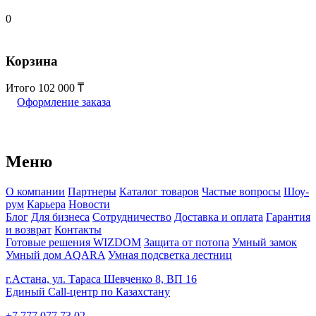
0
Корзина
Итого
102 000
Оформление заказа
Меню
О компании
Партнеры
Каталог товаров
Частые вопросы
Шоу-
рум
Карьера
Новости
Блог
Для бизнеса
Сотрудничество
Доставка и оплата
Гарантия
и возврат
Контакты
Готовые решения WIZDOM
Защита от потопа
Умный замок
Умный дом AQARA
Умная подсветка лестниц
г.Астана, ул. Тараса Шевченко 8, ВП 16
Единый Call-центр по Казахстану
+7 777 077 73 02