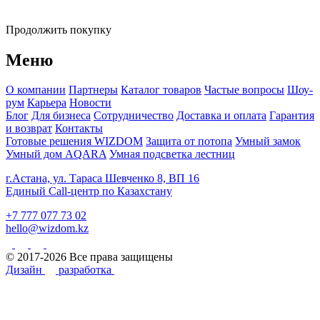
Продолжить покупку
Меню
О компании
Партнеры
Каталог товаров
Частые вопросы
Шоу-
рум
Карьера
Новости
Блог
Для бизнеса
Сотрудничество
Доставка и оплата
Гарантия
и возврат
Контакты
Готовые решения WIZDOM
Защита от потопа
Умный замок
Умный дом AQARA
Умная подсветка лестниц
г.Астана, ул. Тараса Шевченко 8, ВП 16
Единый Call-центр по Казахстану
+7 777 077 73 02
hello@wizdom.kz
© 2017-2026 Все права защищены
Дизайн
разработка