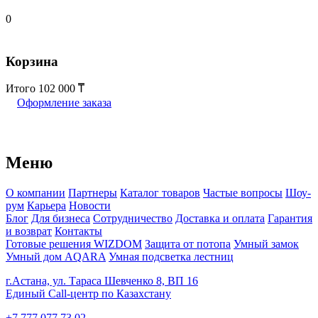
0
Корзина
Итого
102 000
Оформление заказа
Меню
О компании
Партнеры
Каталог товаров
Частые вопросы
Шоу-
рум
Карьера
Новости
Блог
Для бизнеса
Сотрудничество
Доставка и оплата
Гарантия
и возврат
Контакты
Готовые решения WIZDOM
Защита от потопа
Умный замок
Умный дом AQARA
Умная подсветка лестниц
г.Астана, ул. Тараса Шевченко 8, ВП 16
Единый Call-центр по Казахстану
+7 777 077 73 02