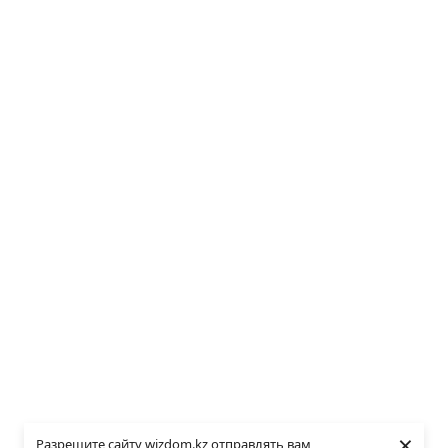
×
Разрешите сайту wizdom.kz отправлять вам