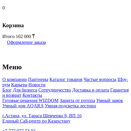
0
Корзина
Итого
102 000
Оформление заказа
Меню
О компании
Партнеры
Каталог товаров
Частые вопросы
Шоу-
рум
Карьера
Новости
Блог
Для бизнеса
Сотрудничество
Доставка и оплата
Гарантия
и возврат
Контакты
Готовые решения WIZDOM
Защита от потопа
Умный замок
Умный дом AQARA
Умная подсветка лестниц
г.Астана, ул. Тараса Шевченко 8, ВП 16
Единый Call-центр по Казахстану
+7 777 077 73 02