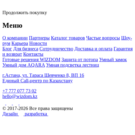
Продолжить покупку
Меню
О компании
Партнеры
Каталог товаров
Частые вопросы
Шоу-
рум
Карьера
Новости
Блог
Для бизнеса
Сотрудничество
Доставка и оплата
Гарантия
и возврат
Контакты
Готовые решения WIZDOM
Защита от потопа
Умный замок
Умный дом AQARA
Умная подсветка лестниц
г.Астана, ул. Тараса Шевченко 8, ВП 16
Единый Call-центр по Казахстану
+7 777 077 73 02
hello@wizdom.kz
© 2017-2026 Все права защищены
Дизайн
разработка