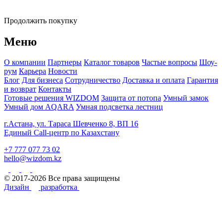
Продолжить покупку
Меню
О компании
Партнеры
Каталог товаров
Частые вопросы
Шоу-
рум
Карьера
Новости
Блог
Для бизнеса
Сотрудничество
Доставка и оплата
Гарантия
и возврат
Контакты
Готовые решения WIZDOM
Защита от потопа
Умный замок
Умный дом AQARA
Умная подсветка лестниц
г.Астана, ул. Тараса Шевченко 8, ВП 16
Единый Call-центр по Казахстану
+7 777 077 73 02
hello@wizdom.kz
© 2017-2026 Все права защищены
Дизайн
разработка