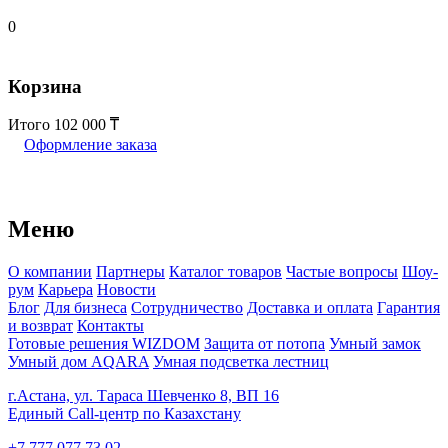
0
Корзина
Итого
102 000
Оформление заказа
Меню
О компании
Партнеры
Каталог товаров
Частые вопросы
Шоу-
рум
Карьера
Новости
Блог
Для бизнеса
Сотрудничество
Доставка и оплата
Гарантия
и возврат
Контакты
Готовые решения WIZDOM
Защита от потопа
Умный замок
Умный дом AQARA
Умная подсветка лестниц
г.Астана, ул. Тараса Шевченко 8, ВП 16
Единый Call-центр по Казахстану
+7 777 077 73 02