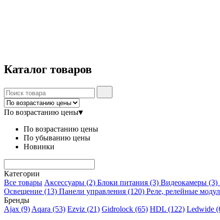
Каталог
товаров
По возрастанию цены
▾
По возрастанию цены
По убыванию цены
Новинки
Категории
Все товары
Аксессуары
(2)
Блоки питания
(3)
Видеокамеры
(3)
Освещение
(13)
Панели управления
(120)
Реле, релейные моду
Бренды
Ajax
(9)
Aqara
(53)
Ezviz
(21)
Gidrolock
(65)
HDL
(122)
Ledwide
(