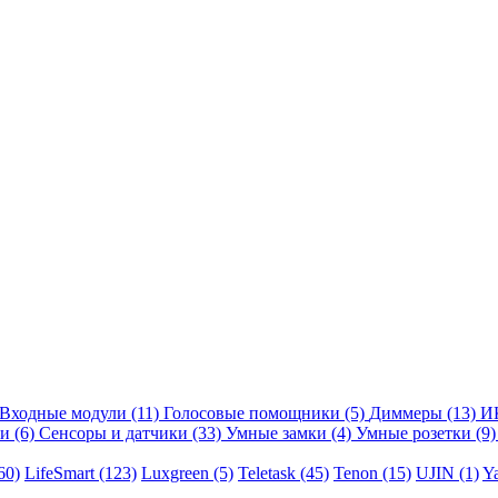
Входные модули
(11)
Голосовые помощники
(5)
Диммеры
(13)
И
ли
(6)
Сенсоры и датчики
(33)
Умные замки
(4)
Умные розетки
(9)
60)
LifeSmart
(123)
Luxgreen
(5)
Teletask
(45)
Tenon
(15)
UJIN
(1)
Y