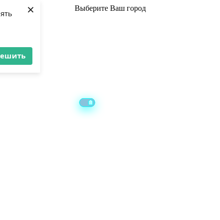
×
Выберите
Ваш город
лять
решить