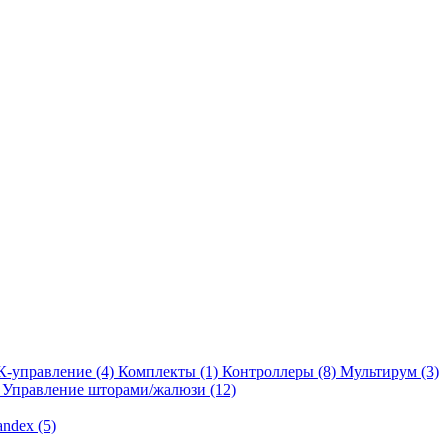
К-управление
(4)
Комплекты
(1)
Контроллеры
(8)
Мультирум
(3)
Управление шторами/жалюзи
(12)
andex
(5)