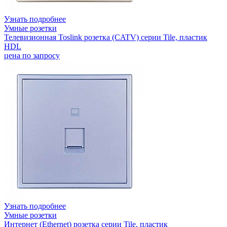
Узнать подробнее
Умные розетки
Телевизионная Toslink розетка (CATV) серии Tile, пластик
HDL
цена по запросу
Узнать подробнее
Умные розетки
Интернет (Ethernet) розетка серии Tile, пластик