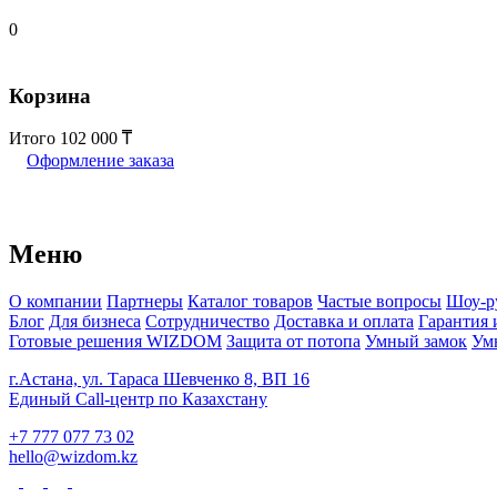
0
Корзина
Итого
102 000
Оформление заказа
Меню
О компании
Партнеры
Каталог товаров
Частые вопросы
Шоу-р
Блог
Для бизнеса
Сотрудничество
Доставка и оплата
Гарантия 
Готовые решения WIZDOM
Защита от потопа
Умный замок
Ум
г.Астана, ул. Тараса Шевченко 8, ВП 16
Единый Call-центр по Казахстану
+7 777 077 73 02
hello@wizdom.kz