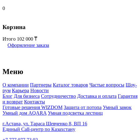
0
Корзина
Итого
102 000
Оформление заказа
Меню
О компании
Партнеры
Каталог товаров
Частые вопросы
Шоу-
рум
Карьера
Новости
Блог
Для бизнеса
Сотрудничество
Доставка и оплата
Гарантия
и возврат
Контакты
Готовые решения WIZDOM
Защита от потопа
Умный замок
Умный дом AQARA
Умная подсветка лестниц
г.Астана, ул. Тараса Шевченко 8, ВП 16
Единый Call-центр по Казахстану
+7 777 077 73 02