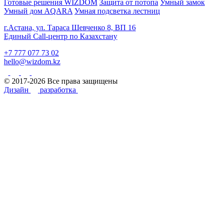
Готовые решения WIZDOM
Защита от потопа
Умный замок
Умный дом AQARA
Умная подсветка лестниц
г.Астана, ул. Тараса Шевченко 8, ВП 16
Единый Call-центр по Казахстану
+7 777 077 73 02
hello@wizdom.kz
© 2017-2026 Все права защищены
Дизайн
разработка