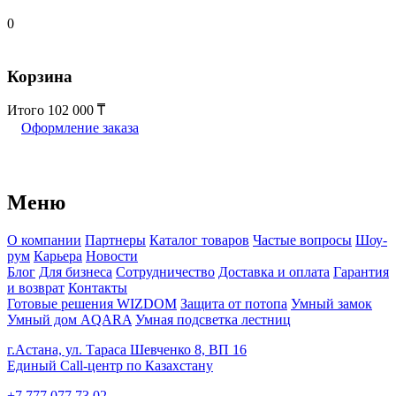
0
Корзина
Итого
102 000
Оформление заказа
Меню
О компании
Партнеры
Каталог товаров
Частые вопросы
Шоу-
рум
Карьера
Новости
Блог
Для бизнеса
Сотрудничество
Доставка и оплата
Гарантия
и возврат
Контакты
Готовые решения WIZDOM
Защита от потопа
Умный замок
Умный дом AQARA
Умная подсветка лестниц
г.Астана, ул. Тараса Шевченко 8, ВП 16
Единый Call-центр по Казахстану
+7 777 077 73 02