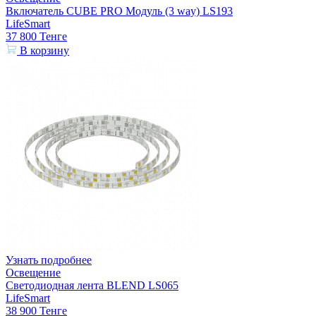
Включатель CUBE PRO Модуль (3 way) LS193
LifeSmart
37 800
Тенге
В корзину
Узнать подробнее
Освещение
Светодиодная лента BLEND LS065
LifeSmart
38 900
Тенге