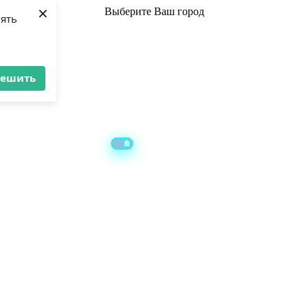
×
Выберите
Ваш город
лять
решить