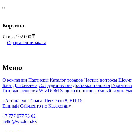
0
Корзина
Итого
102 000
Оформление заказа
Меню
О компании
Партнеры
Каталог товаров
Частые вопросы
Шоу-р
Блог
Для бизнеса
Сотрудничество
Доставка и оплата
Гарантия 
Готовые решения WIZDOM
Защита от потопа
Умный замок
Ум
г.Астана, ул. Тараса Шевченко 8, ВП 16
Единый Call-центр по Казахстану
+7 777 077 73 02
hello@wizdom.kz