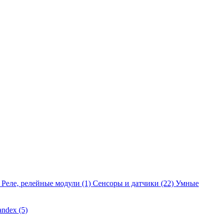
Реле, релейные модули
(1)
Сенсоры и датчики
(22)
Умные
andex
(5)