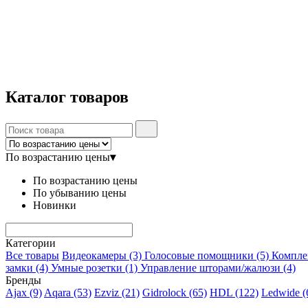
Каталог
товаров
По возрастанию цены
▾
По возрастанию цены
По убыванию цены
Новинки
Категории
Все товары
Видеокамеры
(3)
Голосовые помощники
(5)
Компл
замки
(4)
Умные розетки
(1)
Управление шторами/жалюзи
(4)
Бренды
Ajax
(9)
Aqara
(53)
Ezviz
(21)
Gidrolock
(65)
HDL
(122)
Ledwide
(