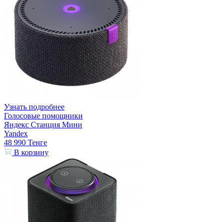
Узнать подробнее
Голосовые помощники
Яндекс Станция Мини
Yandex
48 990
Тенге
В корзину