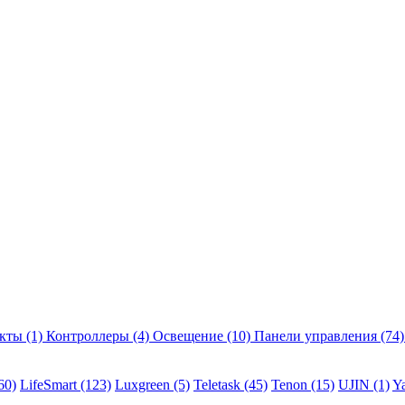
екты
(1)
Контроллеры
(4)
Освещение
(10)
Панели управления
(74)
60)
LifeSmart
(123)
Luxgreen
(5)
Teletask
(45)
Tenon
(15)
UJIN
(1)
Y