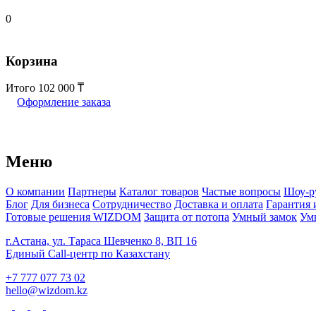
0
Корзина
Итого
102 000
Оформление заказа
Меню
О компании
Партнеры
Каталог товаров
Частые вопросы
Шоу-р
Блог
Для бизнеса
Сотрудничество
Доставка и оплата
Гарантия 
Готовые решения WIZDOM
Защита от потопа
Умный замок
Ум
г.Астана, ул. Тараса Шевченко 8, ВП 16
Единый Call-центр по Казахстану
+7 777 077 73 02
hello@wizdom.kz