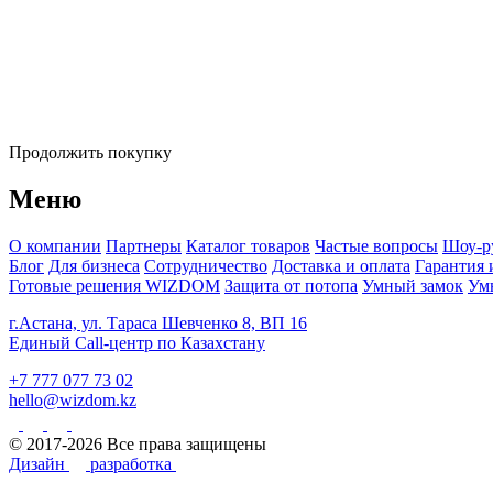
Продолжить покупку
Меню
О компании
Партнеры
Каталог товаров
Частые вопросы
Шоу-р
Блог
Для бизнеса
Сотрудничество
Доставка и оплата
Гарантия 
Готовые решения WIZDOM
Защита от потопа
Умный замок
Ум
г.Астана, ул. Тараса Шевченко 8, ВП 16
Единый Call-центр по Казахстану
+7 777 077 73 02
hello@wizdom.kz
© 2017-2026 Все права защищены
Дизайн
разработка