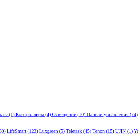
екты
(1)
Контроллеры
(4)
Освещение
(10)
Панели управления
(74)
60)
LifeSmart
(123)
Luxgreen
(5)
Teletask
(45)
Tenon
(15)
UJIN
(1)
Y