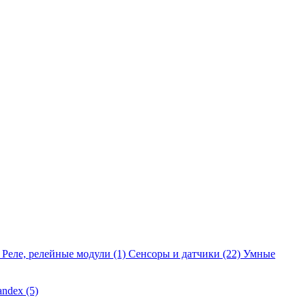
Реле, релейные модули
(1)
Сенсоры и датчики
(22)
Умные
andex
(5)