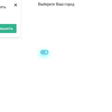
×
Выберите
Ваш город
лять
решить