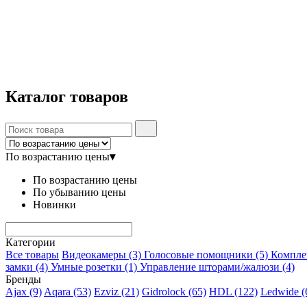
Каталог
товаров
По возрастанию цены
▾
По возрастанию цены
По убыванию цены
Новинки
Категории
Все товары
Видеокамеры
(3)
Голосовые помощники
(5)
Компл
замки
(4)
Умные розетки
(1)
Управление шторами/жалюзи
(4)
Бренды
Ajax
(9)
Aqara
(53)
Ezviz
(21)
Gidrolock
(65)
HDL
(122)
Ledwide
(