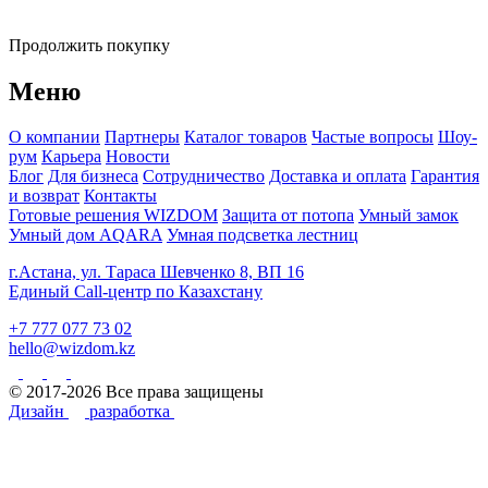
Продолжить покупку
Меню
О компании
Партнеры
Каталог товаров
Частые вопросы
Шоу-
рум
Карьера
Новости
Блог
Для бизнеса
Сотрудничество
Доставка и оплата
Гарантия
и возврат
Контакты
Готовые решения WIZDOM
Защита от потопа
Умный замок
Умный дом AQARA
Умная подсветка лестниц
г.Астана, ул. Тараса Шевченко 8, ВП 16
Единый Call-центр по Казахстану
+7 777 077 73 02
hello@wizdom.kz
© 2017-2026 Все права защищены
Дизайн
разработка