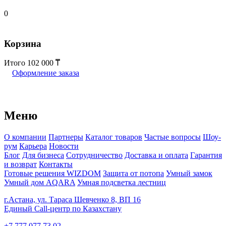
0
Корзина
Итого
102 000
Оформление заказа
Меню
О компании
Партнеры
Каталог товаров
Частые вопросы
Шоу-
рум
Карьера
Новости
Блог
Для бизнеса
Сотрудничество
Доставка и оплата
Гарантия
и возврат
Контакты
Готовые решения WIZDOM
Защита от потопа
Умный замок
Умный дом AQARA
Умная подсветка лестниц
г.Астана, ул. Тараса Шевченко 8, ВП 16
Единый Call-центр по Казахстану
+7 777 077 73 02