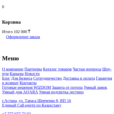
0
Корзина
Итого
102 000
Оформление заказа
Меню
О компании
Партнеры
Каталог товаров
Частые вопросы
Шоу-
рум
Карьера
Новости
Блог
Для бизнеса
Сотрудничество
Доставка и оплата
Гарантия
и возврат
Контакты
Готовые решения WIZDOM
Защита от потопа
Умный замок
Умный дом AQARA
Умная подсветка лестниц
г.Астана, ул. Тараса Шевченко 8, ВП 16
Единый Call-центр по Казахстану
+7 777 077 73 02