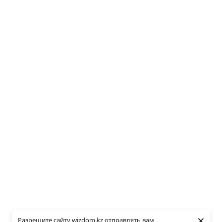
×
Разрешите сайту wizdom.kz отправлять вам