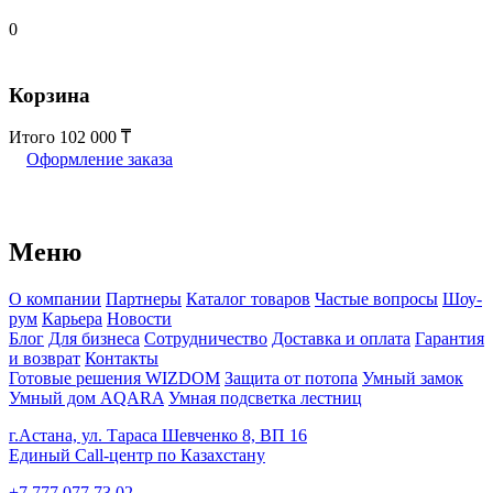
0
Корзина
Итого
102 000
Оформление заказа
Меню
О компании
Партнеры
Каталог товаров
Частые вопросы
Шоу-
рум
Карьера
Новости
Блог
Для бизнеса
Сотрудничество
Доставка и оплата
Гарантия
и возврат
Контакты
Готовые решения WIZDOM
Защита от потопа
Умный замок
Умный дом AQARA
Умная подсветка лестниц
г.Астана, ул. Тараса Шевченко 8, ВП 16
Единый Call-центр по Казахстану
+7 777 077 73 02