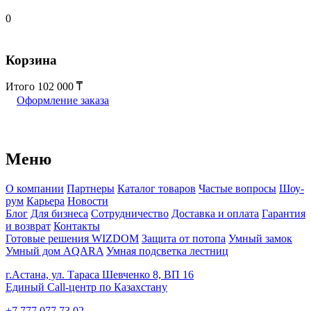
0
Корзина
Итого
102 000
Оформление заказа
Меню
О компании
Партнеры
Каталог товаров
Частые вопросы
Шоу-
рум
Карьера
Новости
Блог
Для бизнеса
Сотрудничество
Доставка и оплата
Гарантия
и возврат
Контакты
Готовые решения WIZDOM
Защита от потопа
Умный замок
Умный дом AQARA
Умная подсветка лестниц
г.Астана, ул. Тараса Шевченко 8, ВП 16
Единый Call-центр по Казахстану
+7 777 077 73 02