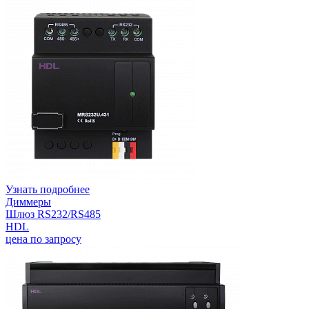
Узнать подробнее
Диммеры
Шлюз RS232/RS485
HDL
цена по запросу