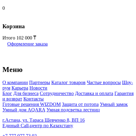
0
Корзина
Итого
102 000
Оформление заказа
Меню
О компании
Партнеры
Каталог товаров
Частые вопросы
Шоу-
рум
Карьера
Новости
Блог
Для бизнеса
Сотрудничество
Доставка и оплата
Гарантия
и возврат
Контакты
Готовые решения WIZDOM
Защита от потопа
Умный замок
Умный дом AQARA
Умная подсветка лестниц
г.Астана, ул. Тараса Шевченко 8, ВП 16
Единый Call-центр по Казахстану
+7 777 077 73 02