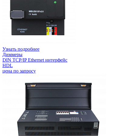
Узнать подробнее
Диммеры
DIN TCP/IP Ethernet интерфейс
HDL
цена по запросу