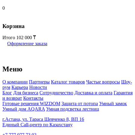
0
Корзина
Итого
102 000
Оформление заказа
Меню
О компании
Партнеры
Каталог товаров
Частые вопросы
Шоу-
рум
Карьера
Новости
Блог
Для бизнеса
Сотрудничество
Доставка и оплата
Гарантия
и возврат
Контакты
Готовые решения WIZDOM
Защита от потопа
Умный замок
Умный дом AQARA
Умная подсветка лестниц
г.Астана, ул. Тараса Шевченко 8, ВП 16
Единый Call-центр по Казахстану
+7 777 077 73 02